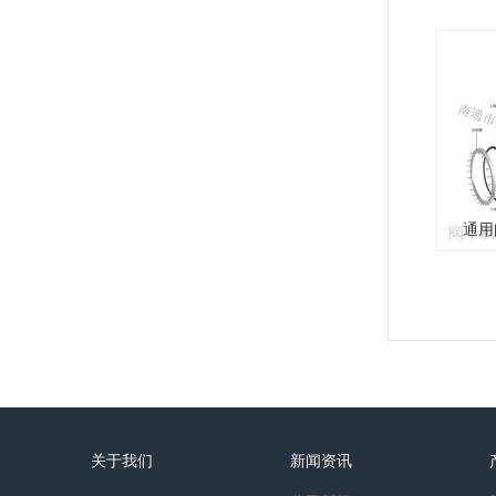
家直销
汽化系
通用
南通市
公司专
统，液
安全输
波纹管
通用
阀，氯
家直销
汽化系
关于我们
新闻资讯