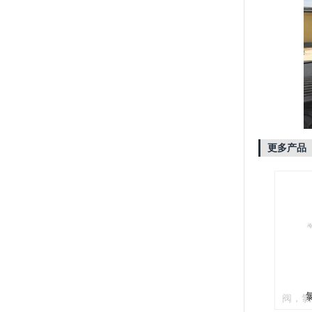
更多产品
南通市
公司专
统，液
安全输
波纹管
阀，氯