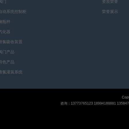
阀门
资质荣誉
自动系统控制柜
荣誉展示
钢瓶秤
汽化器
泄氯吸收装置
阀门产品
特色产品
液氯灌装系统
Copy
咨询：13773765123 18994188881 135847